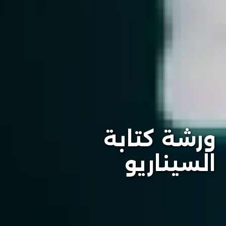
ورشة كتابة
السيناريو