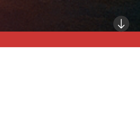
مسابقة "حكاية" تهدف إلى اكتشاف
المواهب الأدبية وتشجيع الجميع أطفالاً
وبالغين — على التعبير عن خيالهم
بالكلمة والصورة.
من خلال اختيار صورة واحدة، يمكنك
تحويل فكرة بسيطة إلى قصة تنبض
بالإبداع والخيال.