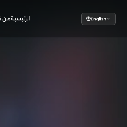
الرئيسية
من ن
English