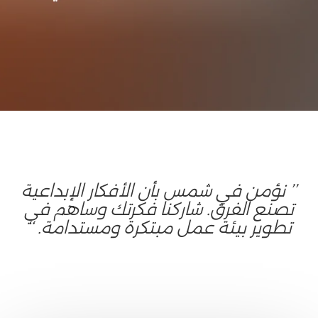
’’ نؤمن في شمس بأن الأفكار الإبداعية
تصنع الفرق. شاركنا فكرتك وساهم في
تطوير بيئة عمل مبتكرة ومستدامة. ‘‘