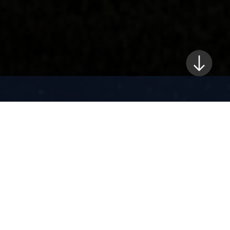
نبارك للفائزين
الفائز الأول
علي خلفان جوكة
الفائز الثاني