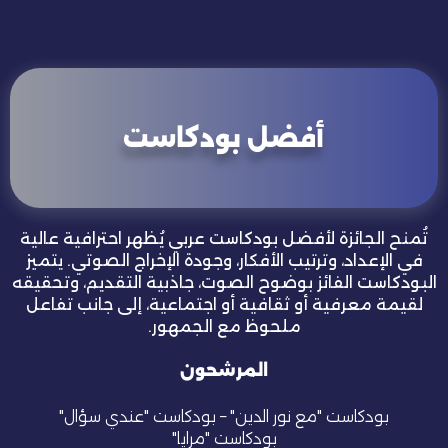
أفضل بودكاست
تُمنح الجائزة لأفضل بودكاست عربي يُظهر احترافية عالية
في الإعداد، وترتيب الأفكار، وجودة الإخراج الصوتي. يتميز
البودكاست الفائز بوضوح الصوت، جاذبية التقديم، وتحقيقه
لقيمة معرفية أو ثقافية أو اجتماعية، إلى جانب تفاعل
ملحوظ مع الجمهور.
المرشحون
بودكاست "مع نور الدين"
–
بودكاست "عندي سؤال"
"بودكاست "مرايا