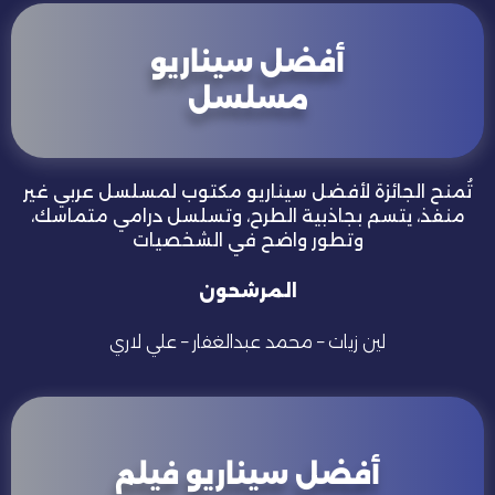
أفضل سيناريو
مسلسل
تُمنح الجائزة لأفضل سيناريو مكتوب لمسلسل عربي غير
منفذ، يتسم بجاذبية الطرح، وتسلسل درامي متماسك،
وتطور واضح في الشخصيات
المرشحون
لين زيات
–
محمد عبدالغفار – علي لاري
أفضل سيناريو فيلم