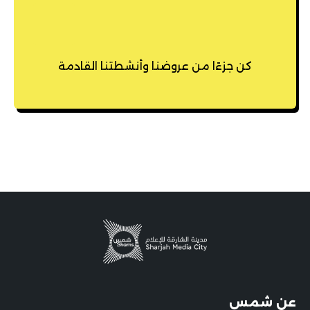
كن جزءًا من عروضنا وأنشطتنا القادمة
عن شمس