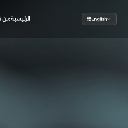
الرئيسية
من ن
English